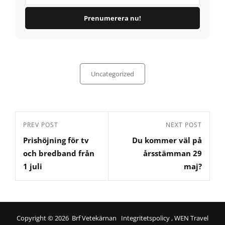
Categories
Uncategorized
Inläggsnavigering
Previous
PREV POST
Next
NEXT POST
Prishöjning för tv
Du kommer väl på
Post
Post
och bredband från
årsstämman 29
1 juli
maj?
Copyright © 2026
Brf Vetekärnan
Integritetspolicy
, WEN Travel