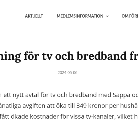
AKTUELLT
MEDLEMSINFORMATION
OM FÖR
ning för tv och bredband frå
Posted
2024-05-06
on
m ett nytt avtal för tv och bredband med Sappa 
tliga avgiften att öka till 349 kronor per hushåll
ått ökade kostnader för vissa tv-kanaler, vilket h