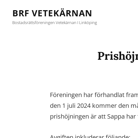
BRF VETEKÄRNAN
Bostadsrättsföreningen Vetekärnan I Linköping
Prishöj
Föreningen har förhandlat fra
den 1 juli 2024 kommer den måna
prishöjningen är att Sappa har f
Avgiften inkluderar följande: