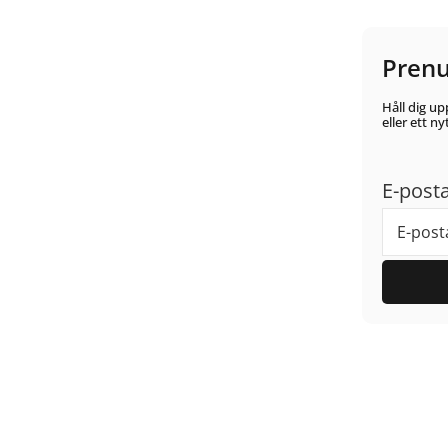
Prenu
Håll dig up
eller ett n
E-post