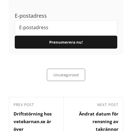
E-postadress
Categories
Uncategorized
Inläggsnavigering
Previous
PREV POST
Next
NEXT POST
Driftstörning hos
Ändrat datum för
Post
Post
vetekarnan.se är
rensning av
över
takrännor