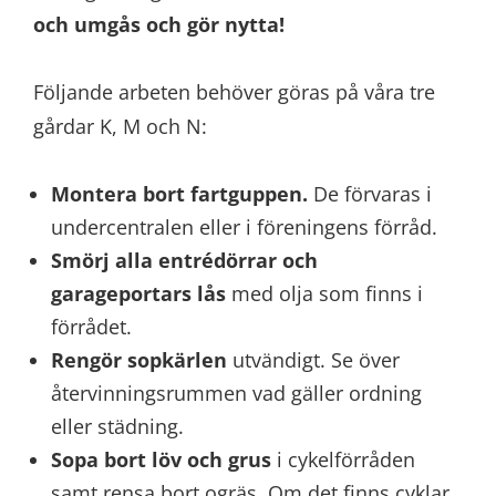
och umgås och gör nytta!
Följande arbeten behöver göras på våra tre
gårdar K, M och N:
Montera bort fartguppen.
De förvaras i
undercentralen eller i föreningens förråd.
Smörj alla entrédörrar och
garageportars lås
med olja som finns i
förrådet.
Rengör sopkärlen
utvändigt. Se över
återvinningsrummen vad gäller ordning
eller städning.
Sopa bort löv och grus
i cykelförråden
samt rensa bort ogräs. Om det finns cyklar