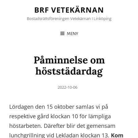
BRF VETEKÄRNAN
Bostadsrättsföreningen Vetekärnan I Linköping
MENY
Påminnelse om
höststädardag
Posted
2022-10-06
on
Lördagen den 15 oktober samlas vi på
respektive gård klockan 10 för lämpliga
höstarbeten. Därefter blir det gemensam
lunchgrillning vid Lekladan klockan 13.
Kom